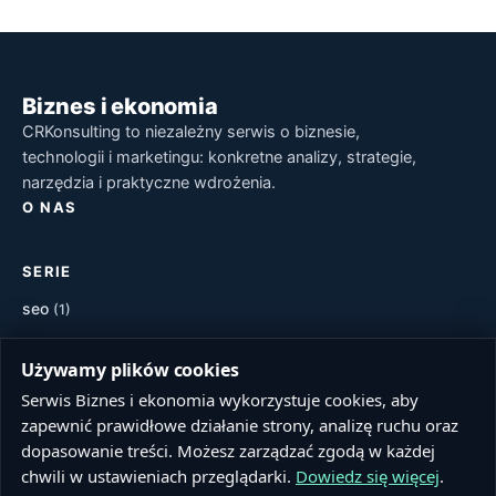
Biznes i ekonomia
CRKonsulting to niezależny serwis o biznesie,
technologii i marketingu: konkretne analizy, strategie,
narzędzia i praktyczne wdrożenia.
O NAS
SERIE
seo
(1)
marketing
(1)
Używamy plików cookies
POPULARNE TAGI
Serwis Biznes i ekonomia wykorzystuje cookies, aby
zapewnić prawidłowe działanie strony, analizę ruchu oraz
dopasowanie treści. Możesz zarządzać zgodą w każdej
NAJNOWSZE ARTYKUŁY
chwili w ustawieniach przeglądarki.
Dowiedz się więcej
.